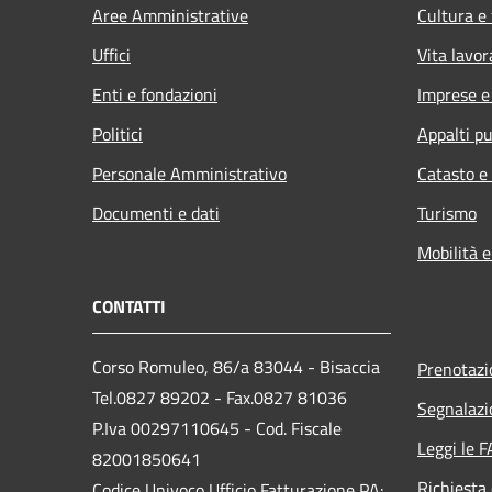
Aree Amministrative
Cultura e
Uffici
Vita lavor
Enti e fondazioni
Imprese 
Politici
Appalti pu
Personale Amministrativo
Catasto e
Documenti e dati
Turismo
Mobilità e
CONTATTI
Corso Romuleo, 86/a 83044 - Bisaccia
Prenotaz
Tel.0827 89202 - Fax.0827 81036
Segnalazi
P.Iva 00297110645 - Cod. Fiscale
Leggi le 
82001850641
Richiesta 
Codice Univoco Ufficio Fatturazione PA: