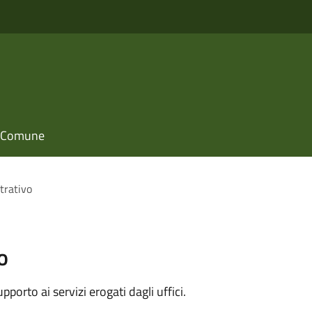
il Comune
trativo
o
orto ai servizi erogati dagli uffici.