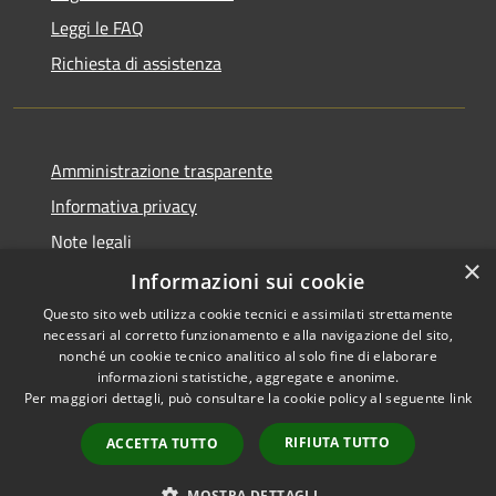
Leggi le FAQ
Richiesta di assistenza
Amministrazione trasparente
Informativa privacy
Note legali
×
Dichiarazione di accessibilità
Informazioni sui cookie
Questo sito web utilizza cookie tecnici e assimilati strettamente
necessari al corretto funzionamento e alla navigazione del sito,
nonché un cookie tecnico analitico al solo fine di elaborare
informazioni statistiche, aggregate e anonime.
RSS
Copyright © 2026 • Comune di
Per maggiori dettagli, può consultare la cookie policy al seguente
link
Accessibilità
Bisaccia • Powered by
Privacy
Municipium
Accesso
•
RIFIUTA TUTTO
ACCETTA TUTTO
Cookie
redazione
Mappa del sito
MOSTRA DETTAGLI