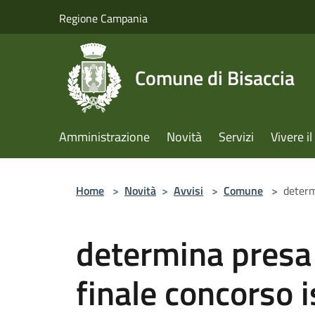
Salta al contenuto principale
Regione Campania
Comune di Bisaccia
Amministrazione
Novità
Servizi
Vivere 
Home
>
Novità
>
Avvisi
>
Comune
>
determ
determina presa 
finale concorso i