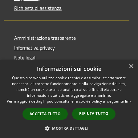
Richiesta di assistenza
Amministrazione trasparente
Informativa privacy
Note legali
×
Dichiarazione di accessibilità
Informazioni sui cookie
Questo sito web utilizza cookie tecnici e assimilati strettamente
necessari al corretto funzionamento e alla navigazione del sito,
nonché un cookie tecnico analitico al solo fine di elaborare
informazioni statistiche, aggregate e anonime.
RSS
Copyright © 2026 • Comune di
Per maggiori dettagli, può consultare la cookie policy al seguente
link
Accessibilità
Bisaccia • Powered by
Privacy
Municipium
Accesso
•
RIFIUTA TUTTO
ACCETTA TUTTO
Cookie
redazione
Mappa del sito
MOSTRA DETTAGLI