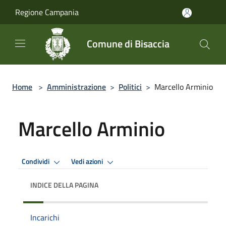
Salta al contenuto principale
Regione Campania
Comune di Bisaccia
Home
>
Amministrazione
>
Politici
>
Marcello Arminio
Marcello Arminio
Condividi
Vedi azioni
INDICE DELLA PAGINA
Incarichi