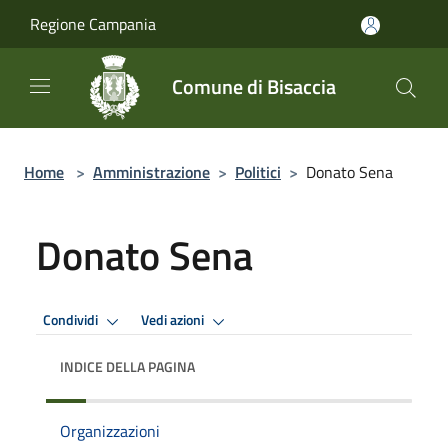
Salta al contenuto principale
Regione Campania
Comune di Bisaccia
Home
>
Amministrazione
>
Politici
>
Donato Sena
Donato Sena
Condividi
Vedi azioni
INDICE DELLA PAGINA
Organizzazioni