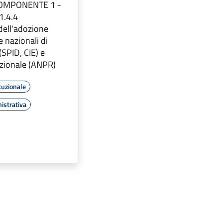
COMPONENTE 1 -
1.4.4
ell'adozione
e nazionali di
 (SPID, CIE) e
azionale (ANPR)
tuzionale
istrativa